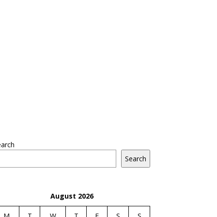
earch
Search
August 2026
M
T
W
T
F
S
S