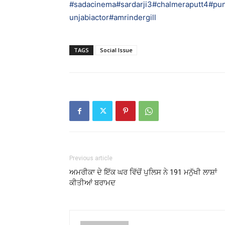
#sadacinema
#sardarji3
#chalmeraputt4
#pun
unjabiactor
#amrindergill
TAGS
Social Issue
Previous article
ਅਮਰੀਕਾ ਦੇ ਇੱਕ ਘਰ ਵਿੱਚੋਂ ਪੁਲਿਸ ਨੇ 191 ਮਨੁੱਖੀ ਲਾਸ਼ਾਂ
ਕੀਤੀਆਂ ਬਰਾਮਦ