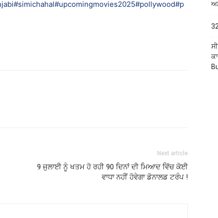
jabi
#simichahal
#upcomingmovies2025
#pollywood
#p
ਅਮ
32
ਸੀ
ਕਾ
B
Next article
9 ਜੁਲਾਈ ਨੂੰ ਖਤਮ ਹੋ ਰਹੀ 90 ਦਿਨਾਂ ਦੀ ਮਿਆਦ ਵਿੱਚ ਕੋਈ
ਵਾਧਾ ਨਹੀਂ ਹੋਵੇਗਾ ਡੋਨਾਲਡ ਟਰੰਪ !