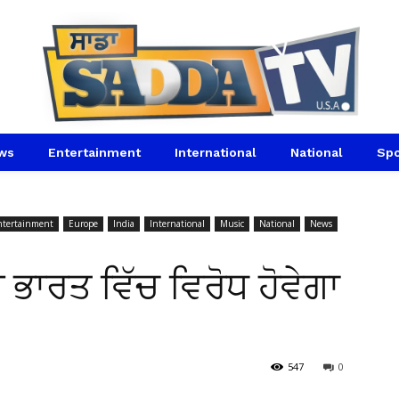
ws
Entertainment
International
National
Spo
ntertainment
Europe
India
International
Music
National
News
 ਭਾਰਤ ਵਿੱਚ ਵਿਰੋਧ ਹੋਵੇਗਾ
547
0