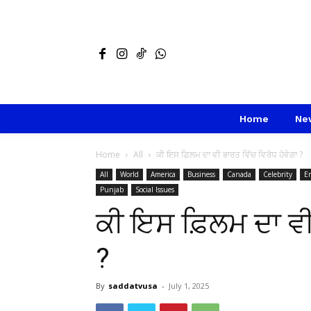
Home
Ne
Home
All
ਕੀ ਇਸ ਫ਼ਿਲਮ ਦਾ ਵੀ ਭਾਰਤ ਵਿੱਚ ਵਿਰੋਧ ਹੋਵੇਗਾ ?
All
World
America
Business
Canada
Celebrity
E
Punjab
Social Issues
ਕੀ ਇਸ ਫ਼ਿਲਮ ਦਾ ਵੀ
?
By
saddatvusa
-
July 1, 2025