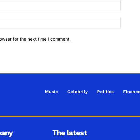
owser for the next time I comment.
Music
Celebrity
Politics
Financ
any
The latest