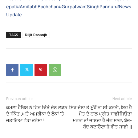
epati
#AmitabhBachchan
#GurpatwantSinghPannun
#News
Update
TAGS
Diljit Dosanjh
Previous article
Next article
ਕਮਲਾ ਹੈਰਿਸ ਨੇ ਫਿਰ ਦਿੱਤੇ ਚੋਣ ਲੜਨ
ਸਿਰ ਦੇਣਾ ਤੇ ਮੂੰਹੋਂ ਨਾ ਸੀ ਕਰਨੀ, ਇਹ ਹੈ
ਦੇ ਸੰਕੇਤ ,ਅਤੇ ਅਮਰੀਕਾ ਦੇ ਲੋਕਾਂ ‘ਤੇ
ਮੌਤ ਦੇ ਨਾਲ ਪ੍ਰੀਤ ਸਾਡੀਜਿਉਣਾ
ਜਤਾਇਆ ਵੱਡਾ ਭਰੋਸਾ !
ਮਰਨਾ ਤਾਂ ਜਾਣਦਾ ਹੈ ਜੱਗ ਸਾਰਾ, ਬੰਦ-
ਬੰਦ ਕਟਾਉਣਾ ਹੈ ਰੀਤ ਸਾਡੀ ||