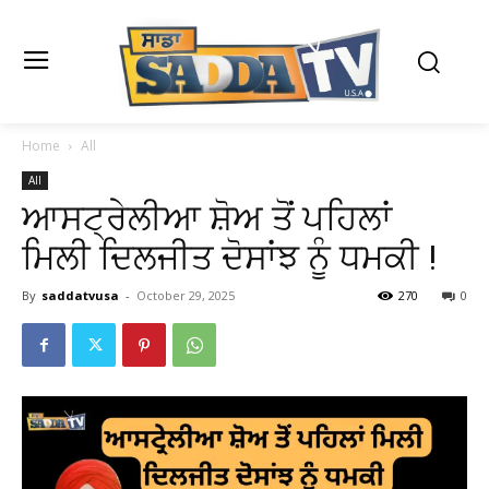
Home
All
All
ਆਸਟ੍ਰੇਲੀਆ ਸ਼ੋਅ ਤੋਂ ਪਹਿਲਾਂ
ਮਿਲੀ ਦਿਲਜੀਤ ਦੋਸਾਂਝ ਨੂੰ ਧਮਕੀ !
By
saddatvusa
-
October 29, 2025
270
0