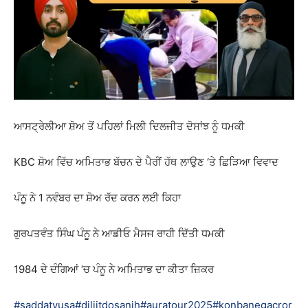
ਆਸਟ੍ਰੇਲੀਆ ਸ਼ੋਅ ਤੋਂ ਪਹਿਲਾਂ ਮਿਲੀ ਦਿਲਜੀਤ ਦੋਸਾਂਝ ਨੂੰ ਧਮਕੀ
KBC ਸ਼ੋਅ ਵਿੱਚ ਅਮਿਤਾਭ ਬੱਚਨ ਦੇ ਪੈਰੀਂ ਹੱਥ ਲਾਉਣ ‘ਤੇ ਛਿੜਿਆ ਵਿਵਾਦ
ਪੰਨੂ ਨੇ 1 ਨਵੰਬਰ ਦਾ ਸ਼ੋਅ ਰੱਦ ਕਰਨ ਲਈ ਕਿਹਾ
ਗੁਰਪਤਵੰਤ ਸਿੰਘ ਪੰਨੂ ਨੇ ਆਡੀਓ ਮੈਸਜ ਰਾਹੀ ਦਿੱਤੀ ਧਮਕੀ
1984 ਦੇ ਦੰਗਿਆਂ ‘ਚ ਪੰਨੂ ਨੇ ਅਮਿਤਾਭ ਦਾ ਕੀਤਾ ਜ਼ਿਕਰ
#saddatvusa
#diljitdosanjh
#auratour2025
#konbanegacror