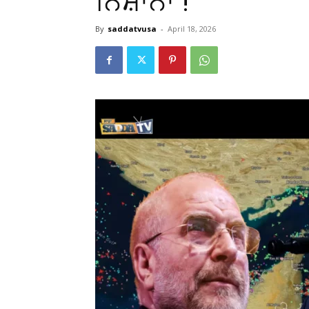
ਨਿਸ਼ਾਨਾ !
By
saddatvusa
-
April 18, 2026