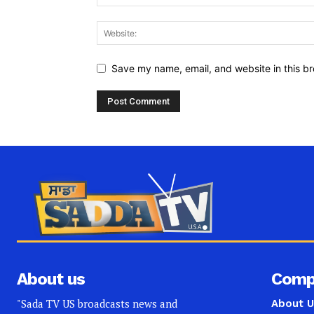
Save my name, email, and website in this br
About us
Comp
"Sada TV US broadcasts news and
About U