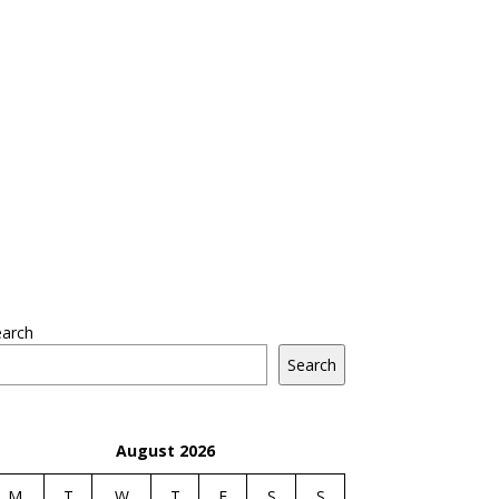
earch
Search
August 2026
M
T
W
T
F
S
S