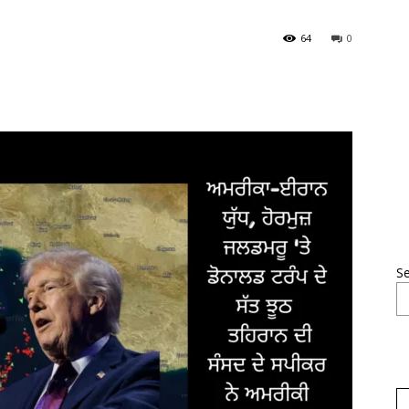
64
0
S