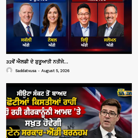
32ਵੇਂ ਐਲਡੀ ਦੇ ਸ਼ੁਰੂਆਤੀ ਨਤੀਜੇ…
Saddatvusa
-
August 5, 2026