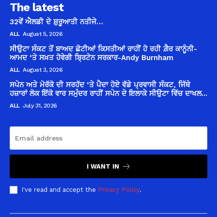
The latest
32ਵੇਂ ਐਲਡੀ ਦੇ ਸ਼ੁਰੂਆਤੀ ਨਤੀਜੇ…
ALL
August 5, 2026
ਸੀਉਟਾ ਸੰਕਟ ਤੋਂ ਬਾਅਦ ਛੋਟੀਆਂ ਕਿਸਤੀਆਂ ਰਾਹੀਂ ਹੋ ਰਹੀ ਗ਼ੈਰ ਕਾਨੂੰਨੀ-
ਆਮਦ ‘ਤੇ ਸਖ਼ਤ ਹੋਵੇਗੀ ਬ੍ਰਿਟੇਨ ਸਰਕਾਰ-Andy Burnham
ALL
August 3, 2026
ਸਪੇਨ ਅਤੇ ਮੋਰੱਕੋ ਦੀ ਸਰਹੱਦ ‘ਤੇ ਪੈਦਾ ਹੋਏ ਵੱਡੇ ਪ੍ਰਵਾਸੀ ਸੰਕਟ, ਜਿੱਥੇ
ਹਜ਼ਾਰਾਂ ਲੋਕ ਇੱਕੋ ਵਾਰ ਸਮੁੰਦਰ ਰਾਹੀਂ ਸਪੇਨ ਦੇ ਇਲਾਕੇ ਸੀਉਟਾ ਵਿੱਚ ਦਾਖਲ...
ALL
July 31, 2026
I WANT IN
I've read and accept the
Privacy Policy
.