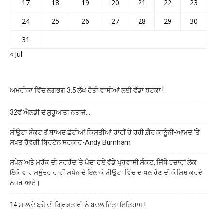
17
18
19
20
21
22
23
24
25
26
27
28
29
30
31
« Jul
ਅਮਰੀਕਾ ਵਿੱਚ ਲਗਭਗ 3.5 ਲੱਖ ਹੈਤੀ ਵਾਸੀਆਂ ਲਈ ਵੱਡਾ ਝਟਕਾ !
32ਵੇਂ ਐਲਡੀ ਦੇ ਸ਼ੁਰੂਆਤੀ ਨਤੀਜੇ…
ਸੀਉਟਾ ਸੰਕਟ ਤੋਂ ਬਾਅਦ ਛੋਟੀਆਂ ਕਿਸਤੀਆਂ ਰਾਹੀਂ ਹੋ ਰਹੀ ਗ਼ੈਰ ਕਾਨੂੰਨੀ-ਆਮਦ ‘ਤੇ
ਸਖ਼ਤ ਹੋਵੇਗੀ ਬ੍ਰਿਟੇਨ ਸਰਕਾਰ-Andy Burnham
ਸਪੇਨ ਅਤੇ ਮੋਰੱਕੋ ਦੀ ਸਰਹੱਦ ‘ਤੇ ਪੈਦਾ ਹੋਏ ਵੱਡੇ ਪ੍ਰਵਾਸੀ ਸੰਕਟ, ਜਿੱਥੇ ਹਜ਼ਾਰਾਂ ਲੋਕ
ਇੱਕੋ ਵਾਰ ਸਮੁੰਦਰ ਰਾਹੀਂ ਸਪੇਨ ਦੇ ਇਲਾਕੇ ਸੀਉਟਾ ਵਿੱਚ ਦਾਖਲ ਹੋਣ ਦੀ ਕੋਸ਼ਿਸ਼ ਕਰਦੇ
ਨਜ਼ਰ ਆਏ।
14 ਸਾਲ ਦੇ ਬੱਚੇ ਦੀ ਗ੍ਰਿਫ਼ਤਾਰੀ ਨੇ ਬਦਲ ਦਿੱਤਾ ਇਤਿਹਾਸ !