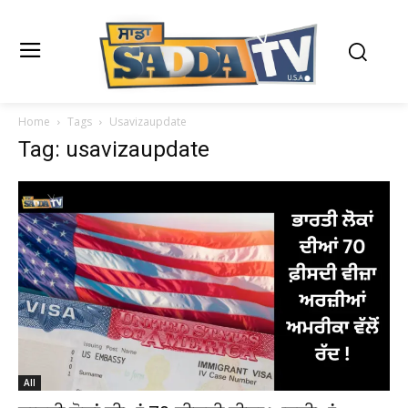
Home
Tags
Usavizaupdate
Tag: usavizaupdate
All