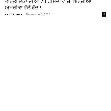
ਭਾਰਤੀ ਲੋਕਾਂ ਦੀਆਂ 70 ਫ਼ੀਸਦੀ ਵੀਜ਼ਾ ਅਰਜ਼ੀਆਂ
ਅਮਰੀਕਾ ਵੱਲੋਂ ਰੱਦ !
saddatvusa
-
December 2, 2025
0