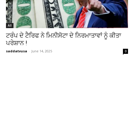
All
ਟਰੰਪ ਦੇ ਟੈਰਿਫ ਨੇ ਮਿਨੀਸੋਟਾ ਦੇ ਨਿਰਮਾਤਾਵਾਂ ਨੂੰ ਕੀਤਾ
ਪਰੇਸ਼ਾਨ !
saddatvusa
-
June 14, 2025
0