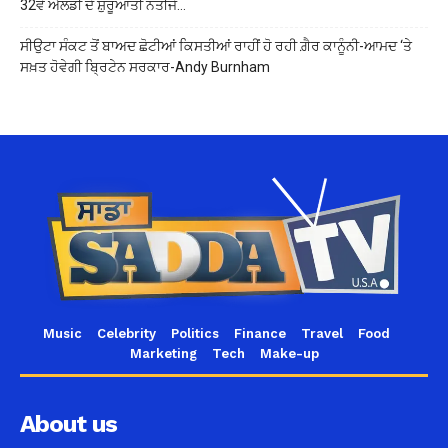
32ਵੇਂ ਐਲਡੀ ਦੇ ਸ਼ੁਰੂਆਤੀ ਨਤੀਜੇ…
ਸੀਉਟਾ ਸੰਕਟ ਤੋਂ ਬਾਅਦ ਛੋਟੀਆਂ ਕਿਸਤੀਆਂ ਰਾਹੀਂ ਹੋ ਰਹੀ ਗ਼ੈਰ ਕਾਨੂੰਨੀ-ਆਮਦ ‘ਤੇ
ਸਖ਼ਤ ਹੋਵੇਗੀ ਬ੍ਰਿਟੇਨ ਸਰਕਾਰ-Andy Burnham
Music
Celebrity
Politics
Finance
Travel
Food
Marketing
Tech
Make-up
About us