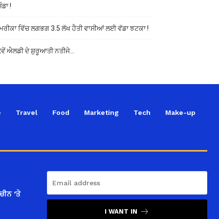
ੰਡਾ !
ਰੀਕਾ ਵਿੱਚ ਲਗਭਗ 3.5 ਲੱਖ ਹੈਤੀ ਵਾਸੀਆਂ ਲਈ ਵੱਡਾ ਝਟਕਾ !
ਵੇਂ ਐਲਡੀ ਦੇ ਸ਼ੁਰੂਆਤੀ ਨਤੀਜੇ…
e
Travel
Food
Marketing
Tech
Make-up
ਚੀਨ ’ਤੇ
I WANT IN