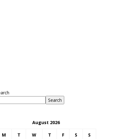
earch
Search
August 2026
M
T
W
T
F
S
S