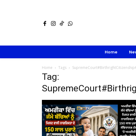
Home
Ne
Home
Tags
SupremeCourt#BirthrightCitizensh
Tag:
SupremeCourt#Birthri