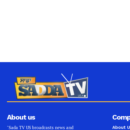
About us
Comp
"Sada TV US broadcasts news and
About U