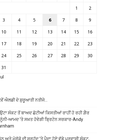
1
2
3
4
5
6
7
8
9
10
11
12
13
14
15
16
17
18
19
20
21
22
23
24
25
26
27
28
29
30
31
Jul
ਵੇਂ ਐਲਡੀ ਦੇ ਸ਼ੁਰੂਆਤੀ ਨਤੀਜੇ…
ਉਟਾ ਸੰਕਟ ਤੋਂ ਬਾਅਦ ਛੋਟੀਆਂ ਕਿਸਤੀਆਂ ਰਾਹੀਂ ਹੋ ਰਹੀ ਗ਼ੈਰ
ਨੂੰਨੀ-ਆਮਦ ‘ਤੇ ਸਖ਼ਤ ਹੋਵੇਗੀ ਬ੍ਰਿਟੇਨ ਸਰਕਾਰ-Andy
urnham
ੇਨ ਅਤੇ ਮੋਰੱਕੋ ਦੀ ਸਰਹੱਦ ‘ਤੇ ਪੈਦਾ ਹੋਏ ਵੱਡੇ ਪ੍ਰਵਾਸੀ ਸੰਕਟ,