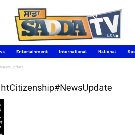
ws
Entertainment
International
National
Spo
ip#NewsUpdate
ghtCitizenship#NewsUpdate