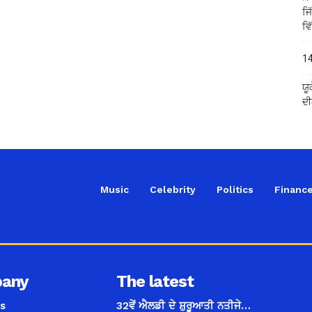
ਜਿ
ਵਿ
14
ਯੂ
ਦੀ
Music
Celebrity
Politics
Financ
any
The latest
s
32ਵੇਂ ਐਲਡੀ ਦੇ ਸ਼ੁਰੂਆਤੀ ਨਤੀਜੇ…