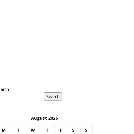
earch
Search
August 2026
M
T
W
T
F
S
S