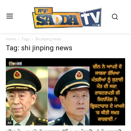
Home
Tags
Shi jinping news
Tag: shi jinping news
All