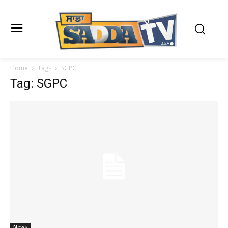
Home
Tags
SGPC
Tag: SGPC
News