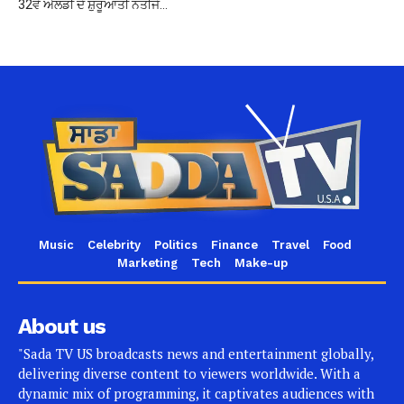
32ਵੇਂ ਐਲਡੀ ਦੇ ਸ਼ੁਰੂਆਤੀ ਨਤੀਜੇ…
Music
Celebrity
Politics
Finance
Travel
Food
Marketing
Tech
Make-up
About us
"Sada TV US broadcasts news and entertainment globally,
delivering diverse content to viewers worldwide. With a
dynamic mix of programming, it captivates audiences with