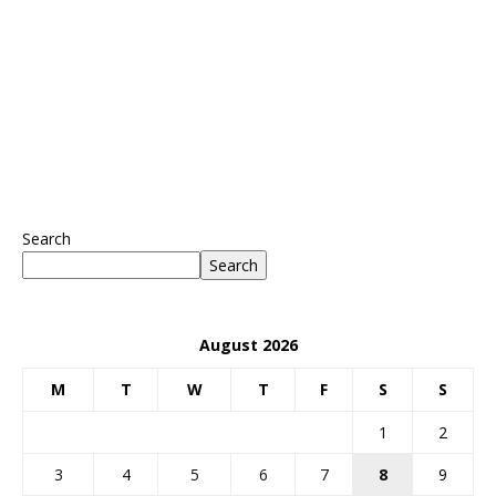
Search
Search
August 2026
M
T
W
T
F
S
S
1
2
3
4
5
6
7
8
9