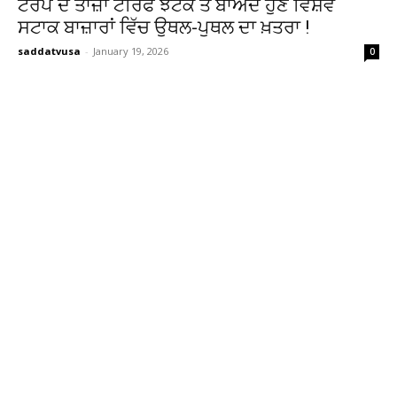
ਟਰੰਪ ਦੇ ਤਾਜ਼ਾ ਟੈਰਿਫ ਝਟਕੇ ਤੋਂ ਬਾਅਦ ਹੁਣ ਵਿਸ਼ਵ
ਸਟਾਕ ਬਾਜ਼ਾਰਾਂ ਵਿੱਚ ਉਥਲ-ਪੁਥਲ ਦਾ ਖ਼ਤਰਾ !
saddatvusa
-
January 19, 2026
0