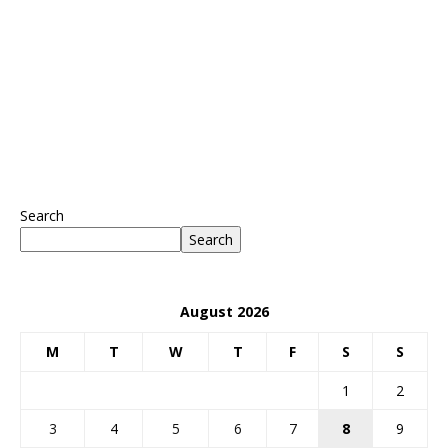
Search
Search
August 2026
M
T
W
T
F
S
S
1
2
3
4
5
6
7
8
9