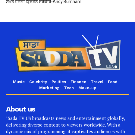
ਸਖ਼ਤ ਹੋਵੇਗੀ ਬ੍ਰਿਟੇਨ ਸਰਕਾਰ-Andy Burnham
Music
Celebrity
Politics
Finance
Travel
Food
Marketing
Tech
Make-up
About us
"Sada TV US broadcasts news and entertainment globally,
delivering diverse content to viewers worldwide. With a
dynamic mix of programming, it captivates audiences with