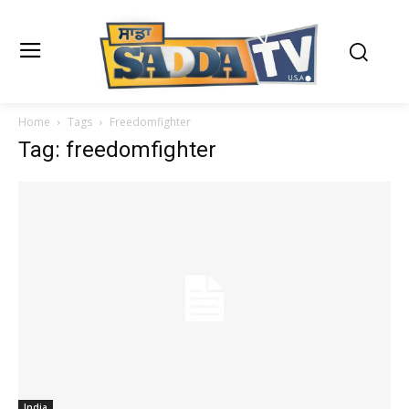
Home
Tags
Freedomfighter
Tag: freedomfighter
India