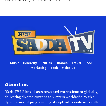
Music
Celebrity
Politics
Finance
Travel
Food
Marketing
Tech
Make-up
About us
"Sada TV US broadcasts news and entertainment globally,
delivering diverse content to viewers worldwide. With a
dynamic mix of programming, it captivates audiences with