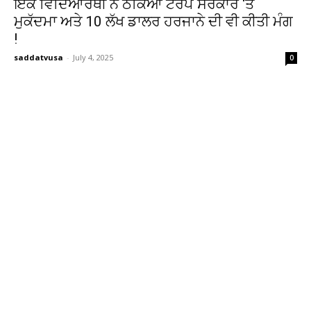
ਇੱਕ ਵਿਦਿਆਰਥੀ ਨੇ ਠੋਕਿਆ ਟਰੰਪ ਸਰਕਾਰ ‘ਤੇ
ਮੁਕੱਦਮਾ ਅਤੇ 10 ਲੱਖ ਡਾਲਰ ਹਰਜਾਨੇ ਦੀ ਵੀ ਕੀਤੀ ਮੰਗ
!
saddatvusa
-
July 4, 2025
0