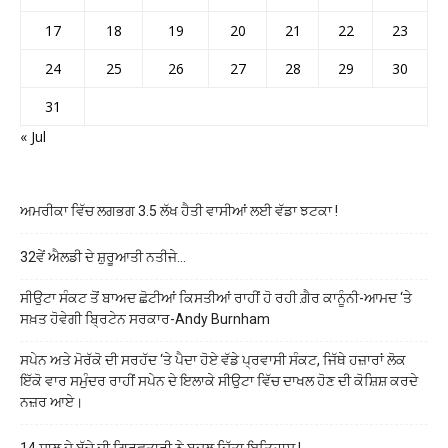
17
18
19
20
21
22
23
24
25
26
27
28
29
30
31
« Jul
ਅਮਰੀਕਾ ਵਿੱਚ ਲਗਭਗ 3.5 ਲੱਖ ਹੈਤੀ ਵਾਸੀਆਂ ਲਈ ਵੱਡਾ ਝਟਕਾ !
32ਵੇਂ ਐਲਡੀ ਦੇ ਸ਼ੁਰੂਆਤੀ ਨਤੀਜੇ…
ਸੀਉਟਾ ਸੰਕਟ ਤੋਂ ਬਾਅਦ ਛੋਟੀਆਂ ਕਿਸਤੀਆਂ ਰਾਹੀਂ ਹੋ ਰਹੀ ਗ਼ੈਰ ਕਾਨੂੰਨੀ-ਆਮਦ ‘ਤੇ
ਸਖ਼ਤ ਹੋਵੇਗੀ ਬ੍ਰਿਟੇਨ ਸਰਕਾਰ-Andy Burnham
ਸਪੇਨ ਅਤੇ ਮੋਰੱਕੋ ਦੀ ਸਰਹੱਦ ‘ਤੇ ਪੈਦਾ ਹੋਏ ਵੱਡੇ ਪ੍ਰਵਾਸੀ ਸੰਕਟ, ਜਿੱਥੇ ਹਜ਼ਾਰਾਂ ਲੋਕ
ਇੱਕੋ ਵਾਰ ਸਮੁੰਦਰ ਰਾਹੀਂ ਸਪੇਨ ਦੇ ਇਲਾਕੇ ਸੀਉਟਾ ਵਿੱਚ ਦਾਖਲ ਹੋਣ ਦੀ ਕੋਸ਼ਿਸ਼ ਕਰਦੇ
ਨਜ਼ਰ ਆਏ।
14 ਸਾਲ ਦੇ ਬੱਚੇ ਦੀ ਗ੍ਰਿਫ਼ਤਾਰੀ ਨੇ ਬਦਲ ਦਿੱਤਾ ਇਤਿਹਾਸ !