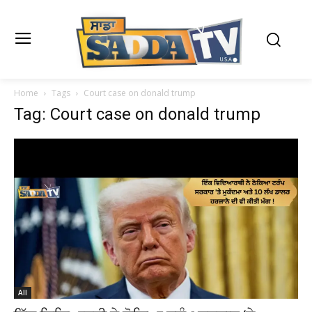
Home
Tags
Court case on donald trump
Tag: Court case on donald trump
All