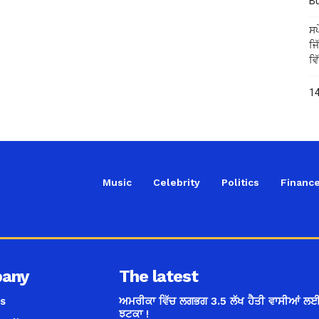
B
ਸਪ
ਜਿ
ਵਿ
14
Music
Celebrity
Politics
Financ
any
The latest
s
ਅਮਰੀਕਾ ਵਿੱਚ ਲਗਭਗ 3.5 ਲੱਖ ਹੈਤੀ ਵਾਸੀਆਂ ਲਈ
ਝਟਕਾ !