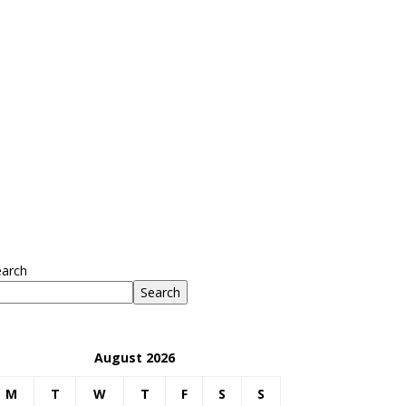
earch
Search
August 2026
M
T
W
T
F
S
S