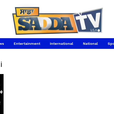
ws
Entertainment
International
National
Spo
i