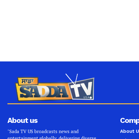
About us
Comp
"Sada TV US broadcasts news and
About U
entertainment globally, delivering diverse